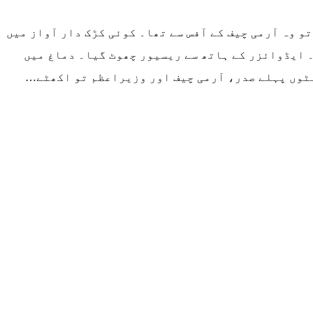
فون کی گھنٹیوں سے گونج اٹھا۔ صدر کے key advisor نے ریسیور اٹھایا تو وہ آرمی چیف کے آفس سے تھا۔ کوئی کڑک دار آواز میں
۔ ایڈوائزر کے ہاتھ سے ریسیور چھوٹ گیا۔ دماغ میں
ھنٹوں پہلے صدر، آرمی چیف اور وزیراعظم تو اکھٹے…