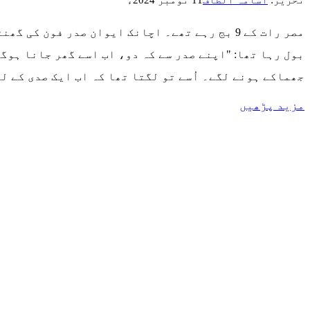
بول رہا تھا: "اپنے صدر سے کہ دو، اب اسے گھر جانا ہو
جھماکے ہونے لگے۔ اُسے تو لگتا تھا کہ اب ایک صدی کے 
مزید پڑھیں