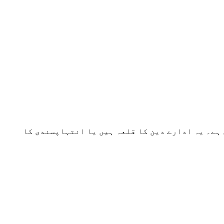
ہے۔ یہ ادارے دین کا قلعہ ہیں یا انتہاپسندی کا