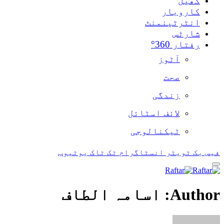
کھیل
کاروبار
انٹرٹینمنٹ
شارٹس
رفتار 360°
آٹوز
صحت
زندگی
لائف اسٹائل
ٹیکنالوجی
فیس بک
ٹویٹر
انسٹاگرام
ٹک ٹاک
یوٹیوب
Author:
اسامہ الطاف