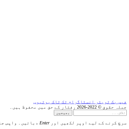
فیس بک
ٹویٹر
انسٹاگرام
ٹک ٹاک
یوٹیوب
جملہ حقوق © 2022-2026 رفتار کے حق میں محفوظ ہیں۔
بھیجیں
سرچ کرنے کے لیے اوپر لکھیں اور
Enter
دبائیں۔ واپس جا