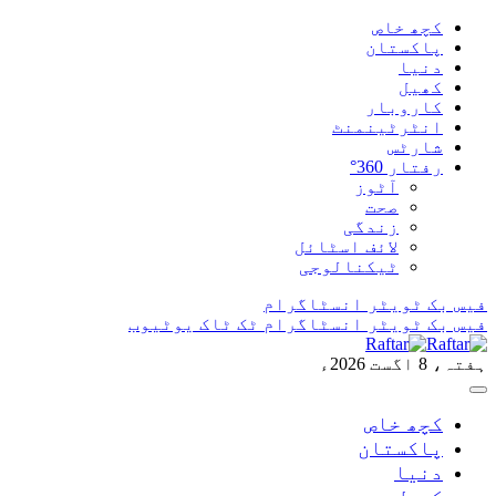
کچھ خاص
پاکستان
دنیا
کھیل
کاروبار
انٹرٹینمنٹ
شارٹس
رفتار 360°
آٹوز
صحت
زندگی
لائف اسٹائل
ٹیکنالوجی
فیس بک
ٹویٹر
انسٹاگرام
فیس بک
ٹویٹر
انسٹاگرام
ٹک ٹاک
یوٹیوب
ہفتہ، 8 اگست 2026ء
کچھ خاص
پاکستان
دنیا