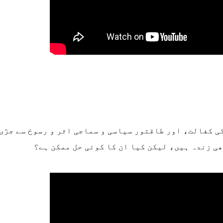
 کفالت، اور طاقتور سیاسی و سماجی اثر و رسوخ سے جڑی 
ھی زندہ ہیں، لیکن کیا ان کا کوئی حل ممکن ہے؟