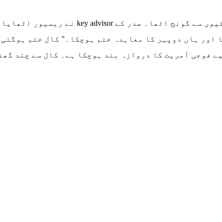
مصر رات کے 9 بج رہے تھے۔ اچانک ایوان صدر 
گا اور ہاں دوپہر کا معاہدہ ختم ہوچکا۔" کال ختم ہوگئی
لیے فوجی آمریت کا دروازہ بند ہوچکا ہے۔ کال سے چند گ