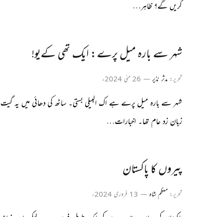
کریں گے؟ ظاہر…
شہر سے بارہ میل پرے: ایک تھی کےیو!
تحریر:
مدثر نذیر
26 مئی 2024ء
شہر سے بارہ میل پرے ہے اک البیلی بستی۔ ساٹھ کی دھائی میں یہ گیت
زبان زد عام تھا۔ اخبارات…
پیروں کا پاکستان
تحریر:
معظم شاہ
13 فروری 2024ء