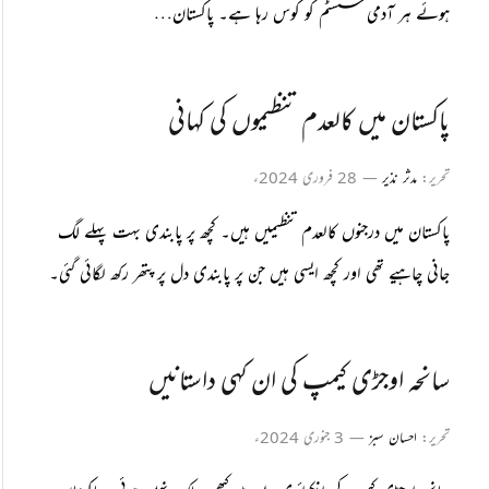
ہوئے ہر آدمی سسٹم کو کوس رہا ہے۔ پاکستان…
پاکستان میں کالعدم تنظیموں کی کہانی
تحریر:
مدثر نذیر
28 فروری 2024ء
پاکستان میں درجنوں کالعدم تنظیمیں ہیں۔ کچھ پر پابندی بہت پہلے لگ
جانی چاہیے تھی اور کچھ ایسی ہیں جن پر پابندی دل پر پتھر رکھ لگائی گئی۔
سانحہ اوجڑی کیمپ کی ان کہی داستانیں
تحریر:
احسان سبز
3 جنوری 2024ء