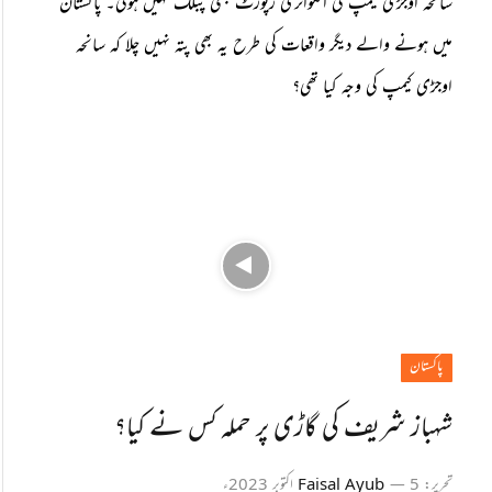
سانحہ اوجڑی کیمپ کی انکوائری رپورٹ کبھی پبلک نہیں ہوئی۔ پاکستان
میں ہونے والے دیگر واقعات کی طرح یہ بھی پتہ نہیں چلا کہ سانحہ
اوجڑی کیمپ کی وجہ کیا تھی؟
پاکستان
شہباز شریف کی گاڑی پر حملہ کس نے کیا؟
تحریر:
5 اکتوبر 2023ء
Faisal Ayub