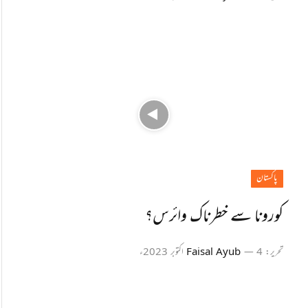
پاکستان
کورونا سے خطرناک وائرس؟
تحریر:
4 اکتوبر 2023ء
Faisal Ayub