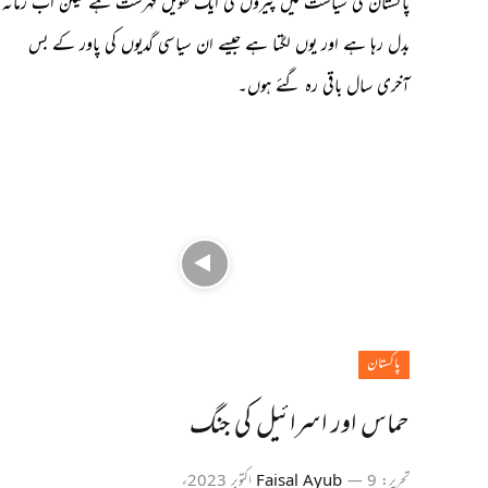
پاکستان کی سیاست میں پیروں کی ایک طویل فہرست ہے لیکن اب زمانہ
بدل رہا ہے اور یوں لگتا ہے جیسے ان سیاسی گدیوں کی پاور کے بس
آخری سال باقی رہ گئے ہوں۔
پاکستان
حماس اور اسرائیل کی جنگ
تحریر:
9 اکتوبر 2023ء
Faisal Ayub