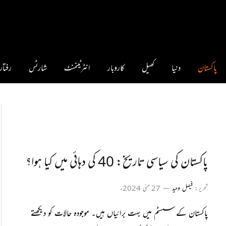
پاکستان
دنیا
کھیل
کاروبار
انٹرٹینمنٹ
شارٹس
رفتار 360
پاکستان کی سیاسی تاریخ: 40 کی دہائی میں کیا ہوا؟
تحریر:
فیصل وحید
27 مئی 2024ء
پاکستان کے سسٹم میں بہت برائیاں ہیں۔ موجودہ حالات کو دیکھتے