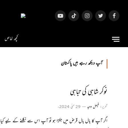
فیس
ٹویٹر
انسٹاگرام
ٹک
یوٹیوب
بک
ٹاک
کچھ خاص
آپ دیکھ رہے ہیں
پاکستان
نوکر شاہی کی تباہی
تحریر:
فیصل وحید
29 مئی 2024ء
اگر آپ کا بال بال قرض میں جکڑا ہو تو آپ اس سے نکلنے کے لیے کیا