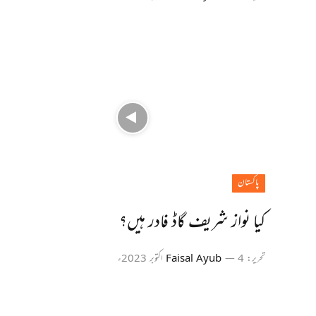
پاکستان
کیا نواز شریف گاڈ فادر ہیں؟
تحریر:
4 اکتوبر 2023ء
Faisal Ayub