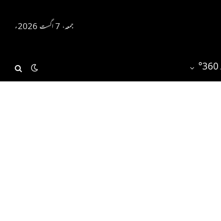
جمعہ، 7 اگست 2026ء
°