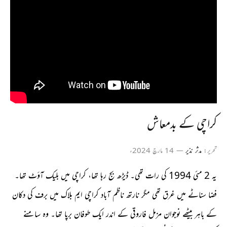
کراچی کے بدمعاش
تحریر:
مدثر نذیر
14 مارچ 2024ء
یہ 2 مئی 1994 کی رات تھی۔ ڈیڑھ بج رہا تھا، کراچی میں بلیک آؤٹ تھا۔
فضا سناٹے میں غرق تھی مگر نارتھ ناظم آباد کراچی ایم بلاک میں برف کی دکان
کے باہر بیٹھے نوجوان مزمل فاروقی کے اندر ایک طوفان برپا تھا۔ وہ سامنے