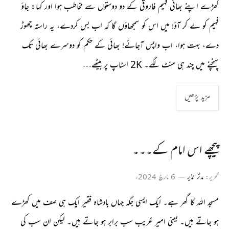
کھڑے اپنے بھائی فہیم فاروقی کے دو دوستوں سے مخاطب ہوا اور کہا: جاؤ
فہیم کو لے کر آؤ! میں اس کو سمجھاؤں گا کہ اب بس کردے، یہ راستہ چھوڑ
دے، بہت ہوا، اب واپس آجائے! بھائی کے حکم کو دوسرے بھائی تک
پہنچنے میں چند ہی منٹ لگے۔ 2K اسٹاپ پر بیٹھے…
مزید پڑھیں
پیچھے اس امام کے۔۔۔
تحریر:
مدثر نذیر
6 مارچ 2024ء
مسجد اللہ کا گھر ہے۔ ایک ایسی جگہ جہاں بادشاہ فقیر ایک ہی صف میں کھڑے
ہو جاتے ہیں۔ یعنی امیر غریب سب برابر ہو جاتے ہیں۔ لیکن ان سب کی