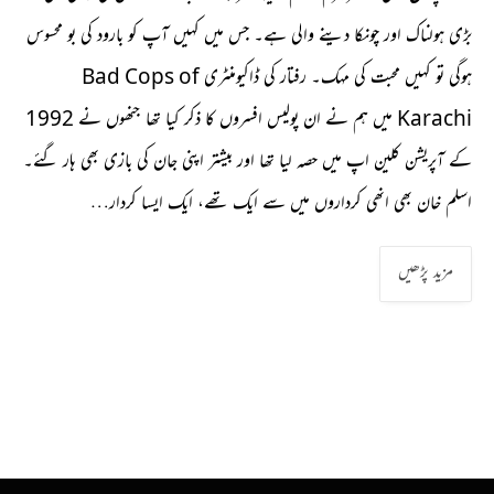
بڑی ہولناک اور چونکا دینے والی ہے۔ جس میں کہیں آپ کو بارود کی بو محسوس
ہوگی تو کہیں محبت کی مہک۔ رفتار کی ڈاکیومنٹری Bad Cops of
Karachi میں ہم نے ان پولیس افسروں کا ذکر کیا تھا جنھوں نے 1992
کے آپریشن کلین اپ میں حصہ لیا تھا اور بیشتر اپنی جان کی بازی بھی ہار گئے۔
اسلم خان بھی انھی کرداروں میں سے ایک تھے، ایک ایسا کردار…
مزید پڑھیں