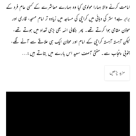
امامت کرنے والا ہمارا مولوی کیا وہ ہمارے معاشرے کے کسی عام فرد کے
برابر ہے؟ ستر کی دہائی میں کراچی کی مساجد میں زیادہ تر امام مسجد، قاری اور
مؤذن مقامی ہوا کرتے تھے۔ پھر بنگالی ائمہ بھی بڑی تعداد میں ہوتے تھے،
لیکن آہستہ آہستہ کراچی کے امام اور مؤذن ایک ہی علاقے سے آنے لگے،
جنوبی پنجاب سے۔ مفتی آصف سعید اس بارے میں بتاتے ہیں:…
مزید پڑھیں