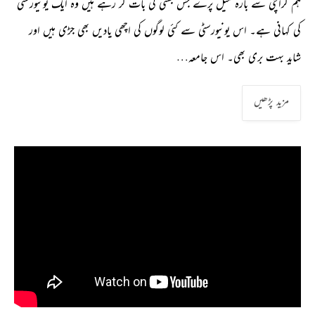
ہم کراچی سے بارہ میل پرے جس بستی کی بات کر رہے ہیں وہ ایک یونیورسٹی
کی کہانی ہے۔ اس یونیورسٹی سے کئی لوگوں کی اچھی یادیں بھی جڑی ہیں اور
شاید بہت بری بھی۔ اس جامعہ…
مزید پڑھیں