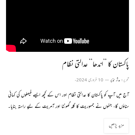
پاکستان کا ‘‘اندھا‘‘ عدالتی نظام
تحریر:
مدثر نذیر
10 فروری 2024ء
آج میں آپ کو پاکستان کا عدالتی نظام اور اس کے کچھ ایسے فیصلوں کی کہانی
سناؤں گا، جنہوں نے جمہوریت کا گلہ گھونٹا اور آمریت کے لیے راستہ بنایا۔
مزید پڑھیں