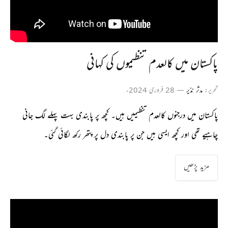
پاکستان میں کالعدم تنظیموں کی کہانی
تحریر:
مدثر نذیر
28 فروری 2024ء
پاکستان میں درجنوں کالعدم تنظیمیں ہیں۔ کچھ پر پابندی بہت پہلے لگ جانی
چاہیے تھی اور کچھ ایسی ہیں جن پر پابندی دل پر پتھر رکھ لگائی گئی۔
مزید پڑھیں