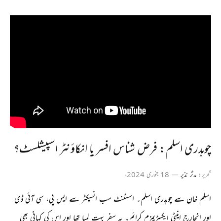
چوہدری اسلم: فرض شناس افسر یا انکاؤنٹر اسپیشلسٹ؟
تحریر:
مدثر نذیر
18 جنوری 2024ء
اسلم خان سے چوہدری اسلم۔ اسسٹنٹ سب انسپکٹر سے ایس پی، سی آئی ڈی
اور انچارج اینٹی ایکسڑیمزم کرائم۔ یہ سفر بہت لمبا تھا اور اس کی کہانی بھی