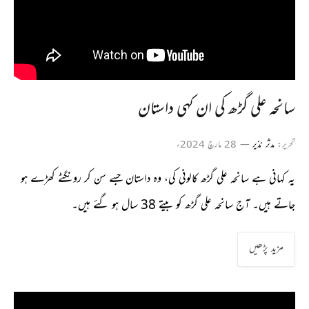
سانحہ علی گڑھ کی ان کہی داستان
تحریر:
مدثر نذیر
28 مارچ 2024ء
یہ کہانی ہے سانحہ علی گڑھ کالونی کی، وہ داستان جسے سن کر رونگٹے کھڑے ہو
جاتے ہیں۔ آج سانحہ علی گڑھ کو بیتے 38 سال ہو گئے ہیں۔
مزید پڑھیں