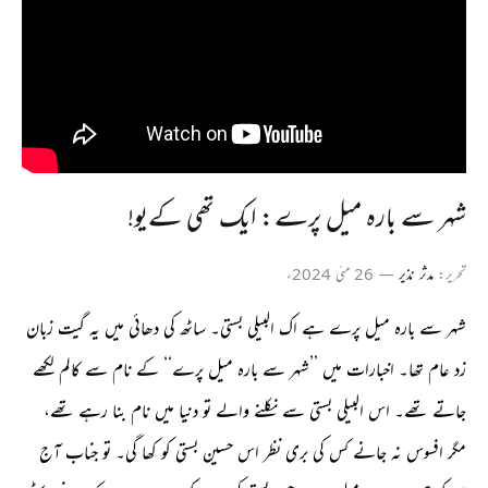
شہر سے بارہ میل پرے: ایک تھی کےیو!
تحریر:
مدثر نذیر
26 مئی 2024ء
شہر سے بارہ میل پرے ہے اک البیلی بستی۔ ساٹھ کی دھائی میں یہ گیت زبان
زد عام تھا۔ اخبارات میں ’’شہر سے بارہ میل پرے‘‘ کے نام سے کالم لکھے
جاتے تھے۔ اس البیلی بستی سے نکلنے والے تو دنیا میں نام بنا رہے تھے،
مگر افسوس نہ جانے کس کی بری نظر اس حسین بستی کو کھا گی۔ تو جناب آج