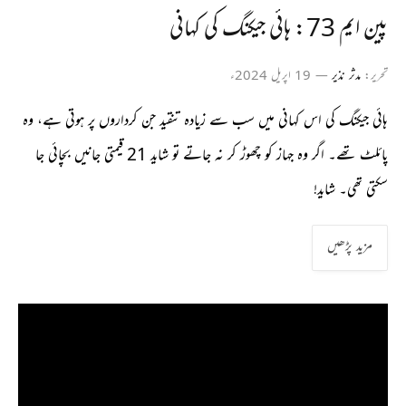
پین ایم 73: ہائی جیکنگ کی کہانی
تحریر:
مدثر نذیر
19 اپریل 2024ء
ہائی جیکنگ کی اس کہانی میں سب سے زیادہ تنقید جن کرداروں پر ہوتی ہے، وہ
پائلٹ تھے۔ اگر وہ جہاز کو چھوڑ کر نہ جاتے تو شاید 21 قیمتی جانیں بچائی جا
سکتی تھی۔ شاید!
مزید پڑھیں