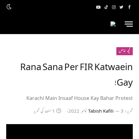
فیس
ٹویٹر
انسٹاگرام
ٹک
یوٹیوب
بک
ٹاک
کچھ خاص
Rana Sana Per FIR Katwaein
Gay!
Karachi Main Insaaf House Kay Bahar Protest
تحریر:
3 نومبر 2022ء
Tabish Kafili
1 منٹ کی تحریر