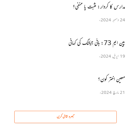
مدارس کا کردار: مثبت یا منفی؟
24 دسمبر 2024ء
پین ایم 73: ہائی جیکنگ کی کہانی
19 اپریل 2024ء
معین اختر کون؟
21 مارچ 2024ء
تبصرہ شامل کریں