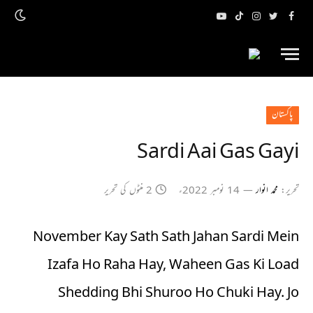
فیس
ٹویٹر
انسٹاگرام
ٹک
یوٹیوب
بک
ٹاک
پاکستان
Sardi Aai Gas Gayi
تحریر:
محمد انوار
14 نومبر 2022ء
2 منٹوں کی تحریر
November Kay Sath Sath Jahan Sardi Mein
Izafa Ho Raha Hay, Waheen Gas Ki Load
Shedding Bhi Shuroo Ho Chuki Hay. Jo