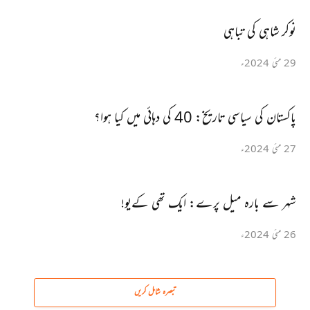
نوکر شاہی کی تباہی
29 مئی 2024ء
پاکستان کی سیاسی تاریخ: 40 کی دہائی میں کیا ہوا؟
27 مئی 2024ء
شہر سے بارہ میل پرے: ایک تھی کےیو!
26 مئی 2024ء
تبصرہ شامل کریں