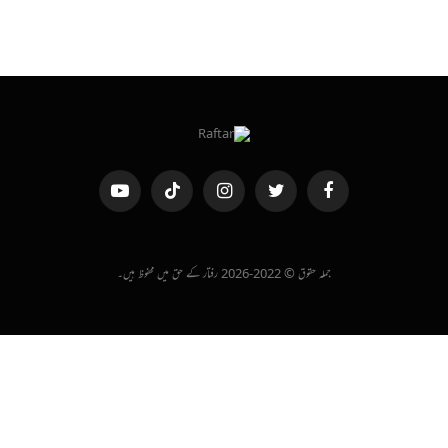
فیس
ٹویٹر
انسٹاگرام
ٹک
یوٹیوب
بک
ٹاک
جملہ حقوق © 2022-2026 رفتار کے حق میں محفوظ ہیں۔