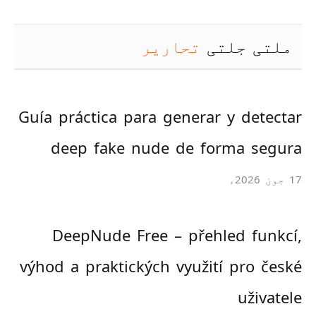
ملتی جلتی
تحاریر
Guía práctica para generar y detectar
deep fake nude de forma segura
17 جون 2026ء
DeepNude Free – přehled funkcí,
výhod a praktických využití pro české
uživatele