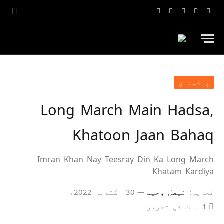
فیس
ٹویٹر
ٹک
انسٹاگرام
یوٹیوب
بک
ٹاک
پاکستان
Long March Main Hadsa,
Khatoon Jaan Bahaq
Imran Khan Nay Teesray Din Ka Long March
Khatam Kardiya
تحریر:
فیصل وحید
30 اکتوبر 2022ء
1 منٹ کی تحریر