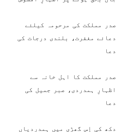
صدر مملکت کی مرحومہ کیلئے
دعائے مغفرت، بلندی درجات کی
دعا
صدر مملکت کا اہل خانہ سے
اظہارِ ہمدردی، صبر جمیل کی
دعا
دکھ کی اِس گھڑی میں ہمدردیاں