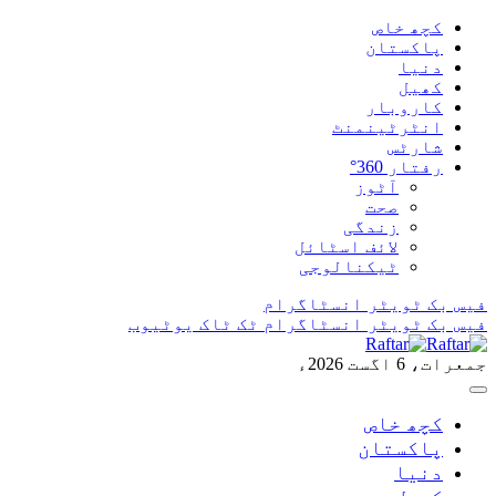
کچھ خاص
پاکستان
دنیا
کھیل
کاروبار
انٹرٹینمنٹ
شارٹس
رفتار 360°
آٹوز
صحت
زندگی
لائف اسٹائل
ٹیکنالوجی
فیس بک
ٹویٹر
انسٹاگرام
فیس بک
ٹویٹر
انسٹاگرام
ٹک ٹاک
یوٹیوب
جمعرات، 6 اگست 2026ء
کچھ خاص
پاکستان
دنیا