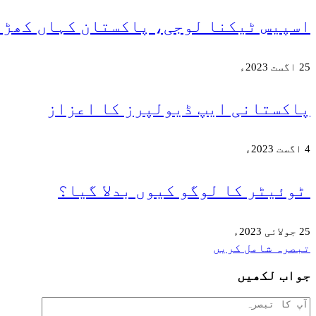
اسپیس ٹیکنا لوجی، پاکستان کہاں کھڑا
25 اگست 2023ء
پاکستانی ایپ ڈیولپرز کا اعزاز
4 اگست 2023ء
ٹوئیٹر کا لوگو کیوں بدلا گیا؟
25 جولائی 2023ء
تبصرہ شامل کریں
جواب لکھیں