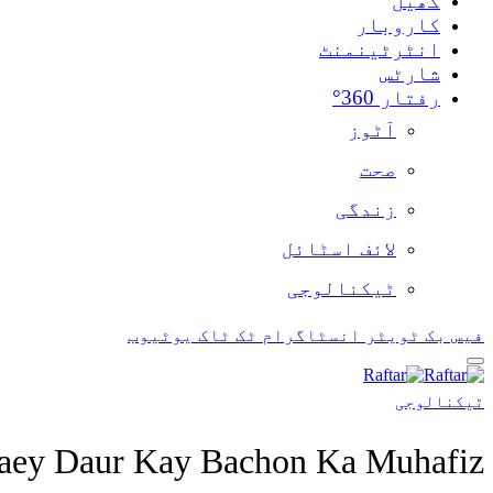
کھیل
کاروبار
انٹرٹینمنٹ
شارٹس
رفتار 360°
آٹوز
صحت
زندگی
لائف اسٹائل
ٹیکنالوجی
فیس بک
ٹویٹر
انسٹاگرام
ٹک ٹاک
یوٹیوب
ٹیکنالوجی
aey Daur Kay Bachon Ka Muhafiz