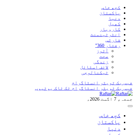
کچھ خاص
پاکستان
دنیا
کھیل
کاروبار
انٹرٹینمنٹ
شارٹس
رفتار 360°
آٹوز
صحت
زندگی
لائف اسٹائل
ٹیکنالوجی
فیس بک
ٹویٹر
انسٹاگرام
فیس بک
ٹویٹر
انسٹاگرام
ٹک ٹاک
یوٹیوب
جمعہ، 7 اگست 2026ء
کچھ خاص
پاکستان
دنیا