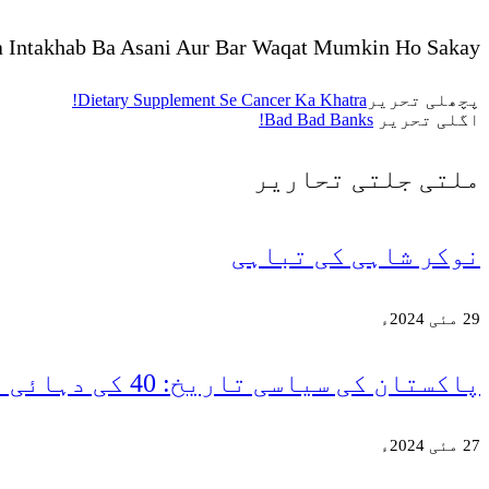
a Intakhab Ba Asani Aur Bar Waqat Mumkin Ho Sakay.
پچھلی تحریر
Dietary Supplement Se Cancer Ka Khatra!
اگلی تحریر
Bad Bad Banks!
ملتی جلتی
تحاریر
نوکر شاہی کی تباہی
29 مئی 2024ء
پاکستان کی سیاسی تاریخ: 40 کی دہائی میں کیا ہوا؟
27 مئی 2024ء