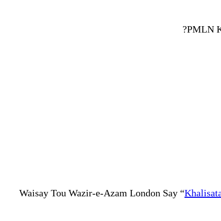
PMLN Ka
Waisay Tou Wazir-e-Azam London Say “
Khalisat