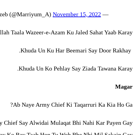
November 15, 2022
— Marriyum Aurangzeb (@Marriyum_A)
llah Taala Wazeer-e-Azam Ku Jaled Sahat Yaab Karay.
Khuda Un Ku Har Beemari Say Door Rakhay.
Khuda Un Ko Pehlay Say Ziada Tawana Karay.
Magar
Ab Naye Army Chief Ki Taqarruri Ka Kia Ho Ga?
 Chief Say Alwidai Mulaqat Bhi Nahi Kar Payen Gay?
lnay Ko Bay Taab Hon Tu Woh Bhe Nhi Mil Sakain Gay?