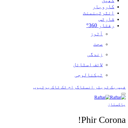
کھیل
کاروبار
انٹرٹینمنٹ
شارٹس
رفتار 360°
آٹوز
صحت
زندگی
لائف اسٹائل
ٹیکنالوجی
فیس بک
ٹویٹر
انسٹاگرام
ٹک ٹاک
یوٹیوب
پاکستان
Phir Corona!