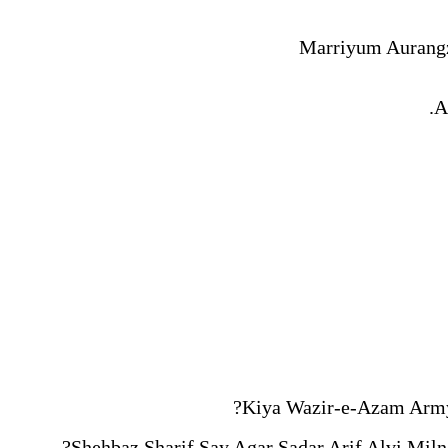
A
Kiya Wazir-e-Azam Army
Shehbaz Sharif Say Agar Sadar Arif Alvi Mi