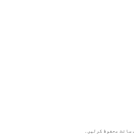
 سائٹ محفوظ کرلیں۔