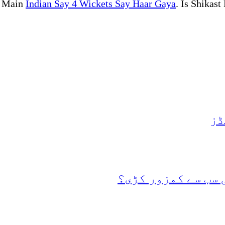
h Main
Indian Say 4 Wickets Say Haar Gaya
. Is Shikas
ڈز