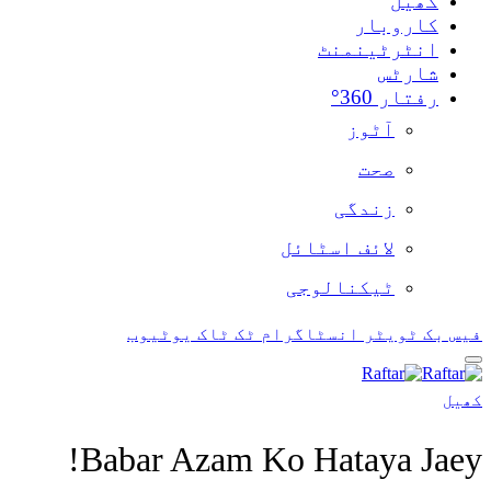
کھیل
کاروبار
انٹرٹینمنٹ
شارٹس
رفتار 360°
آٹوز
صحت
زندگی
لائف اسٹائل
ٹیکنالوجی
فیس بک
ٹویٹر
انسٹاگرام
ٹک ٹاک
یوٹیوب
کھیل
Babar Azam Ko Hataya Jaey!