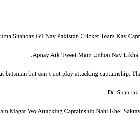
uma Shahbaz Gil Nay Pakistan Cricket Team Kay Capt
Apnay Aik Tweet Main Unhon Nay Likha H
eat batsman but can’t not play attacking captainship. T
in Magar Wo Attacking Captainship Nahi Khel Saktay.