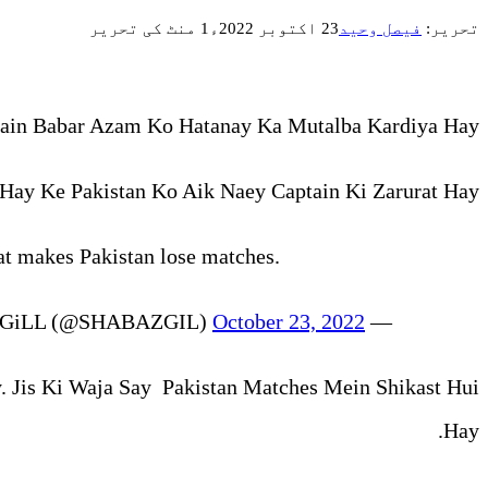
تحریر:
فیصل وحید
23 اکتوبر 2022ء
1 منٹ کی تحریر
ain Babar Azam Ko Hatanay Ka Mutalba Kardiya Hay.
ay Ke Pakistan Ko Aik Naey Captain Ki Zarurat Hay.
hat makes Pakistan lose matches.
October 23, 2022
— Dr. Shahbaz GiLL (@SHABAZGIL)
 Jis Ki Waja Say Pakistan Matches Mein Shikast Hui
Hay.