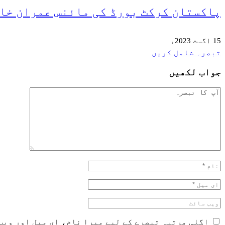
پاکستان کرکٹ بورڈ کی مائنس عمران خا
15 اگست 2023ء
تبصرہ شامل کریں
جواب لکھیں
اگلی مرتبہ تبصرے کے لیے میرا نام، ای میل اور ویب