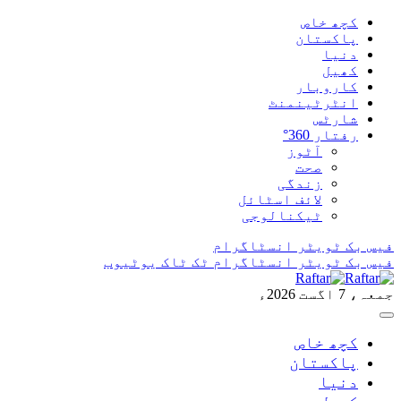
کچھ خاص
پاکستان
دنیا
کھیل
کاروبار
انٹرٹینمنٹ
شارٹس
رفتار 360°
آٹوز
صحت
زندگی
لائف اسٹائل
ٹیکنالوجی
فیس بک
ٹویٹر
انسٹاگرام
فیس بک
ٹویٹر
انسٹاگرام
ٹک ٹاک
یوٹیوب
جمعہ، 7 اگست 2026ء
کچھ خاص
پاکستان
دنیا