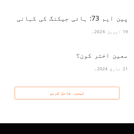
پین ایم 73: ہائی جیکنگ کی کہانی
19 اپریل 2024ء
معین اختر کون؟
21 مارچ 2024ء
تبصرہ شامل کریں