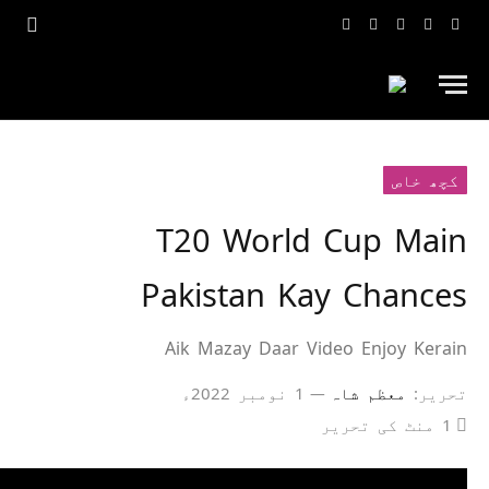
فیس
ٹویٹر
ٹک
انسٹاگرام
یوٹیوب
بک
ٹاک
کچھ خاص
T20 World Cup Main
Pakistan Kay Chances
Aik Mazay Daar Video Enjoy Kerain
تحریر:
معظم شاہ
1 نومبر 2022ء
1 منٹ کی تحریر