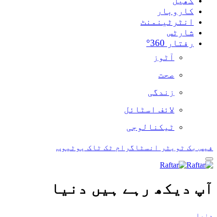
ام
ٹک ٹاک
یوٹیوب
 ہیں
دنیا