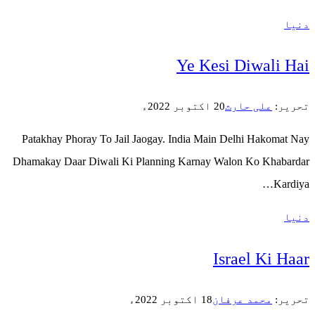
Y
Patakhay Phoray To Jail Jaogay. I
Dhamakay Daar Diwali Ki Planning 