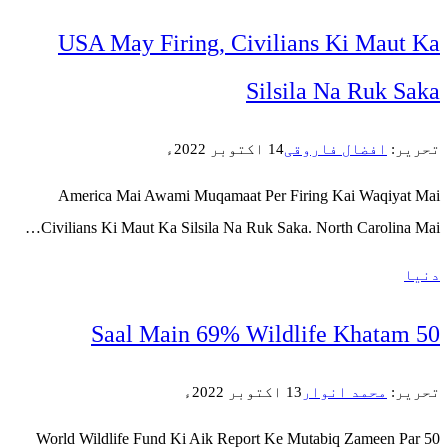
USA May Firing, Civ
S
America Mai Awami Muqamaat P
Civilians Ki Maut Ka Silsila Na R
World Wildlife Fund Ki Aik Repor