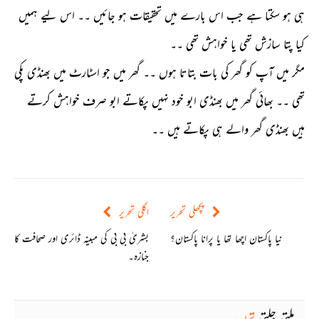
ہی ہو سکتا ہے جب اس بارے میں تحقیقات ہو جائیں ۔۔ اس لیے ہمیں
کیا پتا سازش تھی یا خواہش تھی ۔۔
مگر میں آپ کو گھر کی بات بتاتا ہوں ۔۔ گھر میں جو اسٹارٹ میں بھنڈی پکی
تھی ۔۔ بھائی گھر میں بھنڈی ابو خود نہیں پکاتے ابو صرف خواہش کرتے
ہیں بھنڈی گھر والے ہی پکاتے ہیں ۔۔
پچھلی تحریر
اگلی تحریر
نیا پاکستان اچھا تھا یا پرانا پاکستان؟
بشریٰ بی بی کی مبینہ ڈائری اور صحافت کا
جنازہ۔