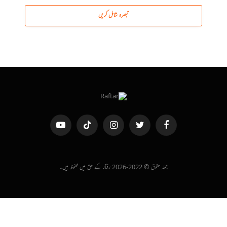
تبصرہ شامل کریں
فیس
ٹویٹر
انسٹاگرام
ٹک
یوٹیوب
بک
ٹاک
جملہ حقوق © 2022-2026 رفتار کے حق میں محفوظ ہیں۔