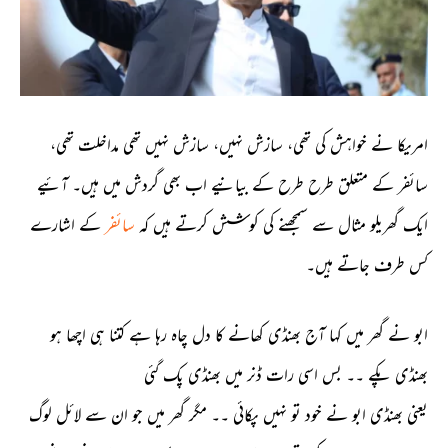
امریکا نے خواہش کی تھی، سازش نہیں، سازش نہیں تھی مداخلت تھی،
سائفر کے متعلق طرح طرح کے بیانیے اب بھی گردش میں ہیں۔ آئیے
ایک گھریلو مثال سے سمجھنے کی کوشش کرتے ہیں کہ
سائفر
کے اشارے
کس طرف جاتے ہیں۔
ابو نے گھر میں کہا آج بھنڈی کھانے کا دل چاہ رہا ہے کتنا ہی اچھا ہو
بھنڈی پکے ۔۔ بس اسی رات ڈنر میں بھنڈی پک گئی
یعنی بھنڈی ابو نے خود تو نہیں پکائی ۔۔ مگر گھر میں جو ان سے لائل لوگ