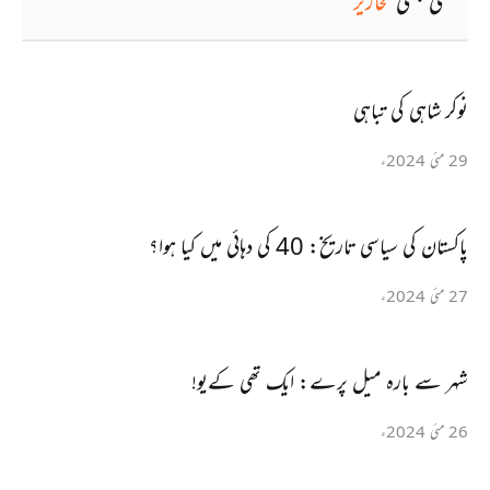
ملتی جلتی
تحاریر
نوکر شاہی کی تباہی
29 مئی 2024ء
پاکستان کی سیاسی تاریخ: 40 کی دہائی میں کیا ہوا؟
27 مئی 2024ء
شہر سے بارہ میل پرے: ایک تھی کےیو!
26 مئی 2024ء