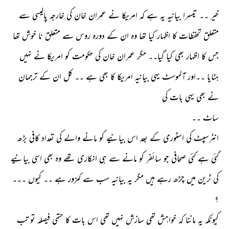
خیر ۔۔ تیسرا بیانیہ یہ ہے کہ امریکا نے عمران خان کی خارجہ پالیسی سے
متعلق تحفظات کا اظہار کیا تھا وہ ان کے دورہ روس سے متعلق نا خوش تھا
جس کا اظہار بھی کیا گیا۔۔ مگر عمران خان کی حکومت کو امریکا نے نہیں
ہٹایا ۔۔اور آلموسٹ یہی بیانیہ امریکا کا بھی ہے ۔۔ کل ان کے ترجمان
نے بھی یہی بات کی
ساٹ ۔۔
انٹرسپٹ کی اسٹوری کے بعد اس بیانیے کو مانے والے کی تعداد کافی بڑھ
گئی ہے کئی صحافی جو سائفر کو مانے سے ہی انکاری تھے وہ بھی اسی بیانیے
کی ٹرین میں چڑھ رہے ہیں مگر یہ بیانیہ سب سے کمزور ہے ۔۔ کیوں ۔۔۔
؟
کیونکہ یہ ماننا کہ خواہش تھی سازش نہیں تھی اس بات کا حتمی فیصلہ تو تب