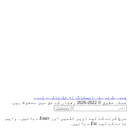
ام
ٹک ٹاک
یوٹیوب
بھیجیں
 لکھیں اور
Enter
دبائیں۔ واپس
۔