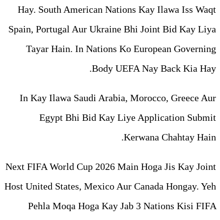
Hay. South American Natio
Spain, Portugal Aur Ukraine 
Tayar Hain. In Nations 
Body UEF
In Kay Ilawa Saudi Arabia
Egypt Bhi Bid Kay Li
K
Next FIFA World Cup 2026 Mai
Host United States, Mexico A
Pehla Moqa Hoga Kay Jab