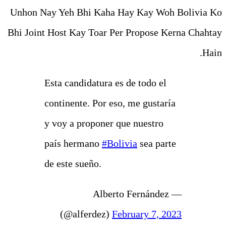
Unhon Nay Yeh Bhi Kaha Ha
Bhi Joint Host Kay Toar Per 
Esta candidatura es d
continente. Por eso, 
y voy a proponer que
país hermano
#Boliv
de este sueño.
— Alberto
(@alferdez)
Febr