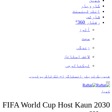
ام
ٹک ٹاک
یوٹیوب
2030 FIFA World Cup 