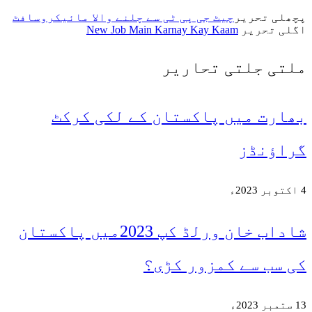
 ٹی سے چلنے والا مائیکروسافٹ
New Job Main Karn
یر
ان کے لکی کرکٹ
شاداب خان ورلڈ کپ 2023میں پاکستان
کڑی؟