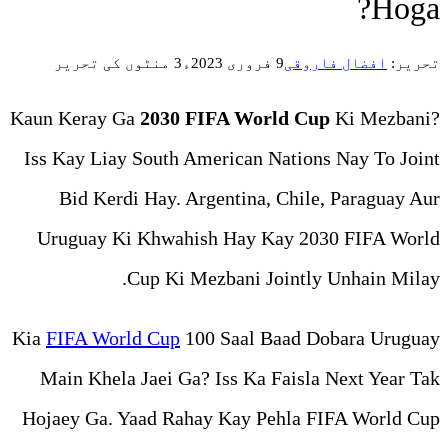
3 منٹوں کی تحریر
Kaun Keray Ga
2030 FIFA W
Iss Kay Liay South American
Bid Kerdi Hay. Argentin
Uruguay Ki Khwahish Hay 
Cup Ki Mezbani 
Kia
FIFA World Cup
100 Saal
Main Khela Jaei Ga? Iss Ka
Hojaey Ga. Yaad Rahay Kay 