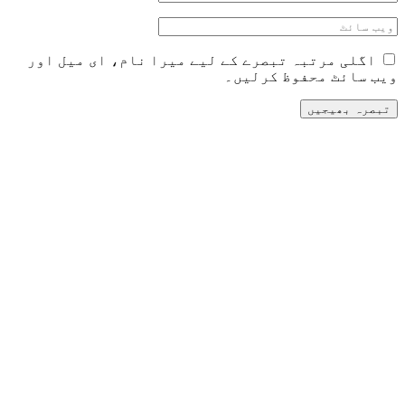
ے لیے میرا نام، ای میل اور
۔