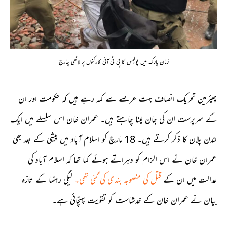
زمان پارک میں پولیس کا پی ٹی آئی کارکنوں پر لاٹھی چارج
چیئرمین تحریک انصاف بہت عرصے سے کہہ رہے ہیں کہ حکومت اور ان
کے سرپرست ان کی جان لینا چاہتے ہیں۔ عمران خان اس سلسلے میں ایک
لندن پلان کا ذکر کرتے ہیں۔ 18 مارچ کو اسلام آباد میں پیشی کے بعد بھی
عمران خان نے اس الزام کو دہراتے ہوئے کہا تھا کہ اسلام آباد کی
عدالت میں ان کے
قتل کی منصوبہ بندی کی گئی تھی۔
لیگی رہنما کے تازہ
بیان نے عمران خان کے خدشاست کو تقویت پہنچائی ہے۔