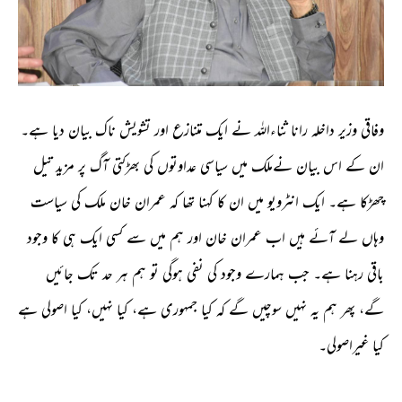
وفاقی وزیر داخلہ رانا ثناءاللہ نے ایک متنازع اور تشویش ناک بیان دیا ہے۔
ان کے اس بیان نےملک میں سیاسی عداوتوں کی بھڑکتی آگ پر مزید تیل
چھڑکا ہے۔ ایک انٹرویو میں ان کا کہنا تھا کہ عمران خان ملک کی سیاست
وہاں لے آئے ہیں اب عمران خان اور ہم میں سے کسی ایک ہی کا وجود
باقی رہنا ہے۔ جب ہمارے وجود کی نفی ہوگی تو ہم ہر حد تک جائیں
گے، پھر ہم یہ نہیں سوچیں گے کہ کیا جمہوری ہے، کیا نہیں، کیا اصولی ہے
کیا غیراصولی۔