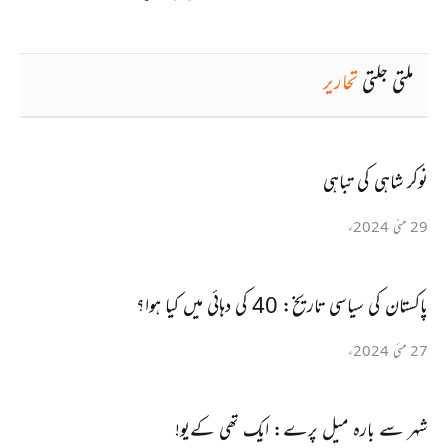
ملتی جلتی
تحاریر
نوکر شاہی کی تباہی
29 مئی 2024ء
پاکستان کی سیاسی تاریخ: 40 کی دہائی میں کیا ہوا؟
27 مئی 2024ء
شہر سے بارہ میل پرے: ایک تھی کےیو!