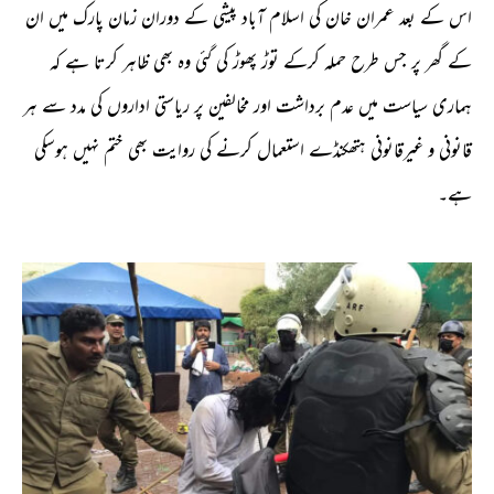
اس کے بعد عمران خان کی اسلام آباد پیشی کے دوران زمان پارک میں ان
کے گھر پر جس طرح حملہ کرکے توڑ پھوڑ کی گئی وہ بھی ظاہر کرتا ہے کہ
ہماری سیاست میں عدم برداشت اور مخالفین پر ریاستی اداروں کی مدد سے ہر
قانونی و غیرقانونی ہتھکنڈے استعمال کرنے کی روایت بھی ختم نہیں ہوسکی
ہے۔