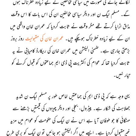
نکالے جانے کی صورت میں سیاسی مخالفین کے لیے زیادہ خطرناک ہوں
گے۔ مسلم لیگ ن اور دیگر سیاسی مخالفین ان کی اس بات کا اس وقت
مذاق اڑایا کرتے تھے مگر وقت نے ثابت کردیا کہ عمران خان واقعی میں
ان کے لیے زیادہ خطرناک ہوچکے ہیں۔
عمران خان کی
مقبولیت
روز بروز
بڑھتی جارہی ہے۔ ضمنی الیکشن میں عمران خان کی ریکارڈ کامیابی نے یہ
ثابت کردیا تھا کہ عوام کی اکثریت پی ڈی ایم جماعتوں کو قبول کرنے کو
تیار نہیں۔
یہی وجہ ہے کہ پی ڈی ایم کی جماعتیں خاص طور پر مسلم لیگ ن شدید
جھلاہٹ کی شکار ہے۔ پیٹرول، بجلی اور دیگر چیزوں کی قیمتیں بڑھنے سے
مہنگائی کا جو طوفان آیا ہے اس نے ن لیگ کی حکومت کو عوام میں مزید
غیرمقبول کردیا ہے۔ ایسے میں اگر الیکشن ہو جائیں تو ن لیگ کو بری طرح