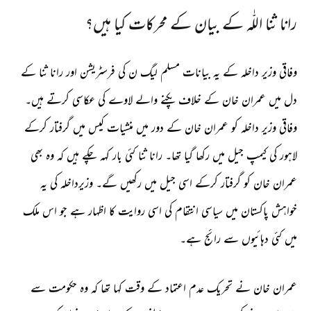
رانا ثنا اللّٰہ کے بیان کے محرکات کیا ہیں؟
وفاقی وزیر داخلہ کے یہ بیانات مسلم لیگ ن کی فرسٹریشن اور رانا ثنا کے
دل میں عمران خان کے خلاف پکنے والے لاوے کی عکاسی کرتے ہیں۔
وفاقی وزیر داخلہ کو عمران خان کے دور میں منشیات کیس میں گرفتار کرکے
لاہور کی کیمپ جیل میں رکھا گیا تھا۔ رانا ثنا کئی بار کہہ چکے ہیں کہ وہ بھی
عمران خان کو گرفتار کرکے اسی جیل میں رکھیں گے۔ وزیرداخلہ کی یہ
خواہش پاکستان میں سیاسی انتقام کی اسی روایت کا اظہار ہے جو اس ملک
میں کئی دہائیوں سے رائج ہے۔
عمران خان نے تحریک عدم اعتماد کے وقت کہا تھا کہ وہ حکومت سے