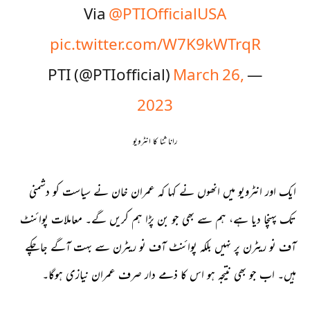
Via
@PTIOfficialUSA
pic.twitter.com/W7K9kWTrqR
March 26,
— PTI (@PTIofficial)
2023
رانا ثنا کا انٹرویو
ایک اور انٹرویو میں انھوں نے کہا کہ عمران خان نے سیاست کو دشمنی
تک پہنچا دیا ہے، ہم سے بھی جو بن پڑا ہم کریں گے۔ معاملات پوائنٹ
آف نو ریٹرن پر نہیں بلکہ پوائنٹ آف نو ریٹرن سے بہت آگے جاچکے
ہیں۔ اب جو بھی نتیجہ ہو اس کا ذمے دار صرف عمران نیازی ہوگا۔