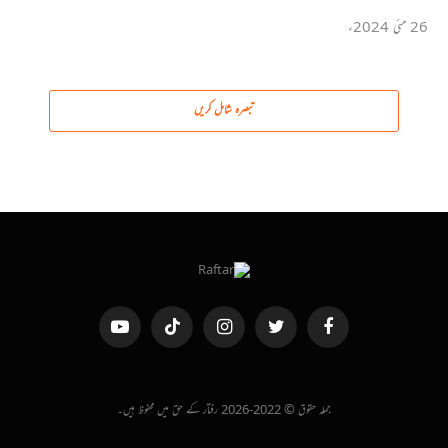
26 مئی 2024ء
تبصرہ شامل کریں
فیس
ٹویٹر
انسٹاگرام
ٹک
یوٹیوب
بک
ٹاک
جملہ حقوق © 2022-2026 رفتار کے حق میں محفوظ ہیں۔