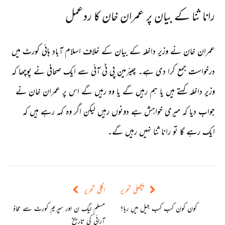
رانا ثنا کے بیان پر عمران خان کا ردعمل
عمران خان نے وزیر داخلہ کے بیان کے خلاف اسلام آباد ہائی کورٹ میں
درخواست جمع کرا دی ہے۔ چیئرمین پی ٹی آئی سے ایک صحافی نے پوچھا کہ
وزیر داخلہ کہتے ہیں یا ہم رہیں گے یا وہ رہیں گے اس پر عمران خان نے
جواب دیا کہ میری خواہش ہے دونوں رہیں لیکن اگر وہ کہہ رہے ہیں کہ
ایک رہے گا تو رانا ثنا نہیں رہیں گے۔
پچھلی تحریر
اگلی تحریر
کون کون کب کب جیل میں رہا؟
مسلم لیگ ن اور سپریم کورٹ سے محاذ
آرائی کی تاریخ