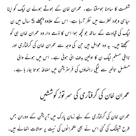
شکست کا سامنا ہوسکتا ہے۔ عمران خان کے ہوتے ہوئے ن لیگ کو اپنا
سیاسی وجود خطرے میں نظر آرہا ہے، اس کے علاوہ پچھلے 5 سال میں ن
لیگ کی قیادت کے ساتھ جو کچھ ہوا اس کا ذمے دار وہ عمران خان ہی کو
سمجھتے ہیں۔ یہ وہ عوامل ہیں جن کی وجہ سے عمران خان کی گرفتاری اور
نااہلی مسلم لیگ ن کا اولین ہدف بنی ہوئی ہے۔ اس میں ہونے والی
مسلسل تاخیر سے لیگی رہنماؤں کی فرسٹریشن میں اضافہ ہوتا جار ہا ہے۔
عمران خان کی گرفتاری کی سرتوڑ کوششیں
عمران خان کی گرفتاری کے لیے زمان پارک میں آپریشن کے دوران جس
طرح شیلنگ کی گئی اس نے بھی حکمرانوں کی نیت پر سوالات اٹھائے ہیں۔