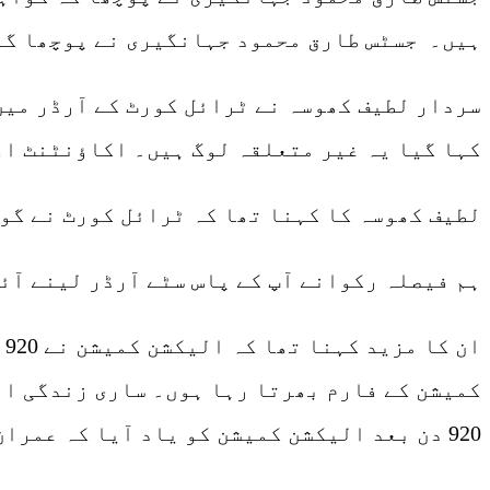
ہیں۔ جسٹس طارق محمود جہانگیری نے پوچھا گو
سردار لطیف کھوسہ نے ٹرائل کورٹ کے آرڈر میں
کہا گیا یہ غیر متعلقہ لوگ ہیں۔ اکاؤنٹنٹ او
لطیف کھوسہ کا کہنا تھا کہ ٹرائل کورٹ نے گو
ہم فیصلہ رکوانے آپ کے پاس سٹے آرڈر لینے آئ
920 دن بعد الیکشن کمیشن کو یاد آیا کہ عمران خان نے مس ڈیکلیئریشن کر دیا۔