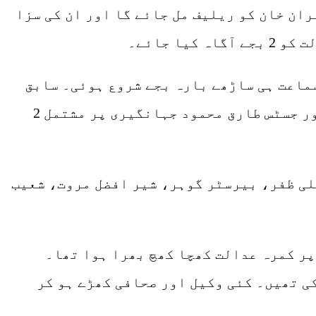
ران خان کو ریلیف مل جائے گا اور ان کی سزا
 جائے۔
سماعت ہی ساڑھے بارہ بجے شروع ہوئی۔ سابق
وزیر اعظم عمران خان کی درخواستوں کی سماعت چیف جسٹس اسلام آباد ہائی کورٹ عامر فاروق اور جسٹس طارق محمود جہانگیری پر مشتمل 2
لی ظفر، بیرسٹر گوہر، شیر افضل مروت، شعیب
پر کمرہ عدالت کھچا کھچ بھرا ہوا تھا۔
ی تھیں۔ کئی وکیل اور صحافی کھڑے ہو کر