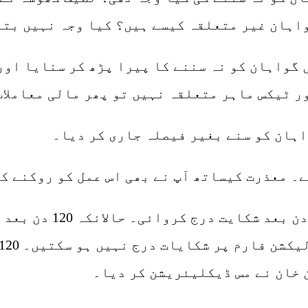
اہان غیر متعلقہ کیسے ہیں؟ کیا وجہ نہیں بتا
 گواہان کو نہ سننے کا پیرا پڑھ کر سنایا اور
ر ٹیکس ماہر متعلقہ نہیں تو پھر مالی معاملات
اہان کو سنے بغیر فیصلہ جاری کر دیا۔
ے۔ معذرت کیساتھ آپ نے بھی اس عمل کو روکنے ک
ان کا مزید کہنا تھا 