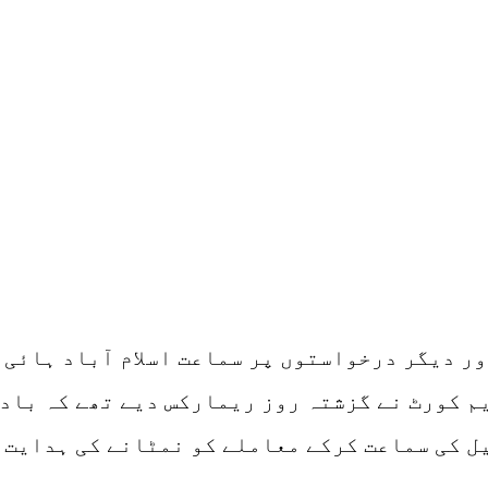
ر دیگر درخواستوں پر سماعت اسلام آباد ہائی 
م کورٹ نے گزشتہ روز ریمارکس دیے تھے کہ باد
ل کی سماعت کرکے معاملے کو نمٹانے کی ہدایت 