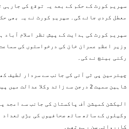
سپریم کورٹ کے حکم کے بعد یہ توقع کی جارہی ت
معطل کردی جائے گی۔ سپریم کورٹ نے یہ بھی حکم دیا تھا 
سپریم کورٹ کی ہدایت کے پیش نظر اسلام آباد 
رکنی بینچ نے کی۔
چیئرمین پی ٹی آئی کی جانب سے سردار لطیف ک
شاہین سمیت 2 درجن سے زائد وکلا عدالت میں پیش ہوئے۔
الیکشن کمیشن آف پاکستان کی جانب سے امجد پر
وکیلوں کے ساتھ ساتھ صحافیوں کی بڑی تعداد ب
کارروائی سن رہے تھے۔