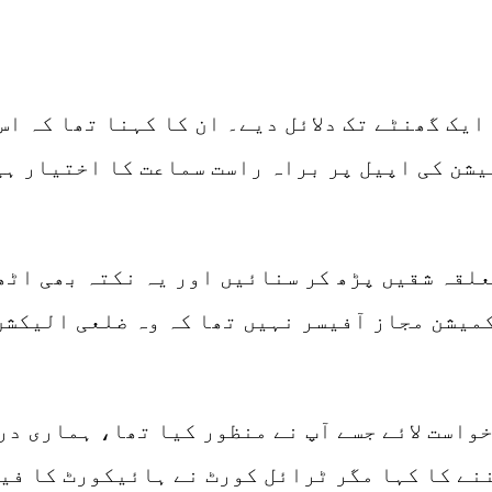
 ایک گھنٹے تک دلائل دیے۔ ان کا کہنا تھا کہ ا
شن کی اپیل پر براہ راست سماعت کا اختیار ہ
یف کھوسہ نے الیکشن ایکٹ 2017 کی متعلقہ شقیں پڑھ کر سنائیں او
میشن مجاز آفیسر نہیں تھا کہ وہ ضلعی الیکشن
خواست لائے جسے آپ نے منظور کیا تھا، ہماری در
نے کا کہا مگر ٹرائل کورٹ نے ہائیکورٹ کا فی