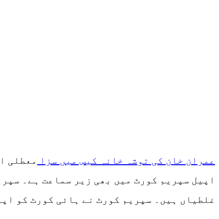
عمران خان کی توشہ خانہ کیس میں سزا
معطلی او
اپیل سپریم کورٹ میں بھی زیر سماعت ہے۔ سپری
غلطیاں ہیں۔ سپریم کورٹ نے ہائی کورٹ کو اپی