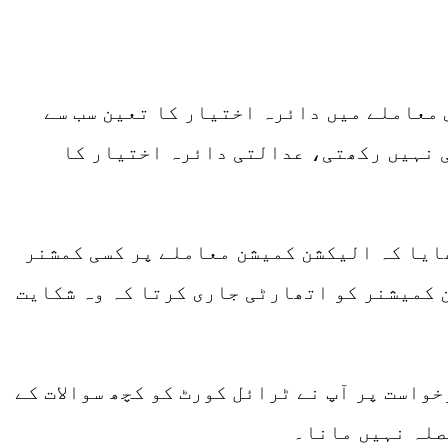
س معاملے میں دائرہ اختیار کا تعین سب سے
ی نہیں رکھتی، عدالتی دائرہ اختیار کا
ر یہ نکتہ بھی اٹھایا کہ الیکشن کمیشن معاملے پر کسی کمشنر
 کمیشنر کو اتھارٹی جاری کرتا کہ وہ شکایت
خواست پر آپ نے ٹرائل کورٹ کو کچھ سوالات کے
صلہ نہیں مانا۔