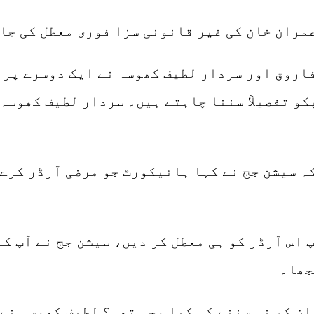
عمران خان کی غیر قانونی سزا فوری معطل کی جا
اروق اور سردار لطیف کھوسہ نے ایک دوسرے پر 
کو تفصیلاً سننا چاہتے ہیں۔ سردار لطیف کھوسہ
ہ سیشن جج نے کہا ہائیکورٹ جو مرضی آرڈر کرے 
پ اس آرڈر کو ہی معطل کر دیں، سیشن جج نے آپ ک
جھا۔
ن کو نہ سننے کی کیا وجہ تھی؟ لطیف کھوسہ نے 