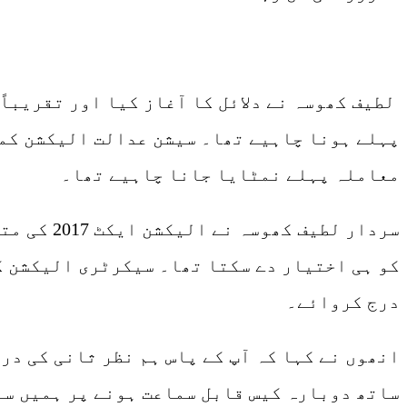
لطیف کھوسہ نے دلائل کا آغاز کیا اور تقریباً
پہلے ہونا چاہیے تھا۔ سیشن عدالت الیکشن کمی
معاملہ پہلے نمٹایا جانا چاہیے تھا۔
سردار لط
کو ہی اختیار دے سکتا تھا۔ سیکرٹری الیکشن ک
درج کروائے۔
انھوں نے کہا کہ آپ کے پاس ہم نظر ثانی کی در
ساتھ دوبارہ کیس قابل سماعت ہونے پر ہمیں سن