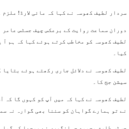
سردار لطیف کھوسہ نے کہا کہ مائی لارڈ! ملزم 
دوران سماعت روایت کے برعکس چیف جسٹس عامر ف
لطیف کھوسہ کو مخاطب کرتے ہوئے کہا کہ ہم آ پ
کیا۔
لطیف کھوسہ نے دلائل جاری رکھتے ہوئے بتایا ک
سیشن جج کا۔
لطیف کھوسہ نے کہا کہ میں آپ کو کہوں گا کہ آ
نے تو ہمارے گواہان کو سننا بھی گوارہ نہ سم
جسٹس طارق محمود جہانگیری نے پوچھا کہ گواہا