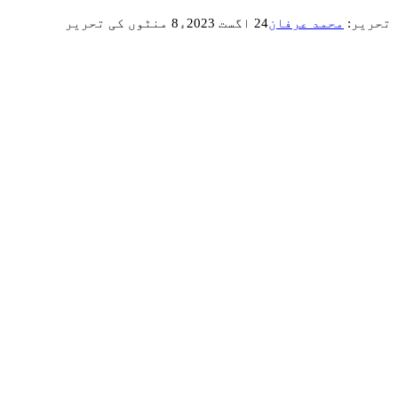
تحریر:
محمد عرفان
24 اگست 2023ء
8 منٹوں کی تحریر