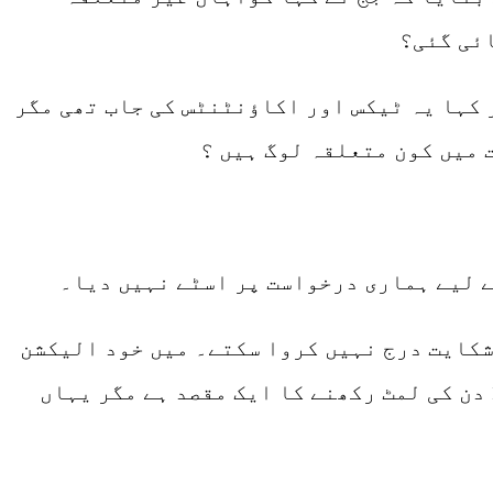
ئی گئی؟
 کہا یہ ٹیکس اور اکاؤنٹنٹس کی جاب تھی مگر
 میں کون متعلقہ لوگ ہیں ؟
ے لیے ہماری درخواست پر اسٹے نہیں دیا۔
کہ الیکشن کمیشن نے 920 دن بعد شکایت درج کروائی۔ حالانکہ 120 دن بعد شکایت درج نہیں کروا سکتے۔ میں خود الیکشن
کمیشن کے فارم بھرتا رہا ہوں۔ ساری زندگی الیکشن فارم پر شکایات درج نہیں ہو سکتیں۔ 120 دن کی لمٹ رکھنے کا ایک مقصد ہے مگر یہاں