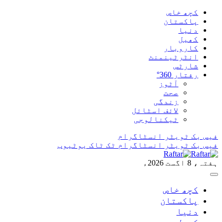
کچھ خاص
پاکستان
دنیا
کھیل
کاروبار
انٹرٹینمنٹ
شارٹس
رفتار 360°
آٹوز
صحت
زندگی
لائف اسٹائل
ٹیکنالوجی
فیس بک
ٹویٹر
انسٹاگرام
فیس بک
ٹویٹر
انسٹاگرام
ٹک ٹاک
یوٹیوب
ہفتہ، 8 اگست 2026ء
کچھ خاص
پاکستان
دنیا