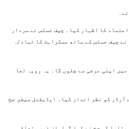
ئے۔
اعتماد کا اظہار کیا۔ چیف جسٹس نے سردار
 نے چیف جسٹس کے ساتھ مسکراہٹ کا تبادلہ
میں اپنی مرضی سے چلوں گا۔ یہ رویہ تھا
ے آرڈر کو نظر انداز کیا۔ ایڈیشنل سیشن جج
بتایا کہ جج نے کہا گواہان غیر متعلقہ