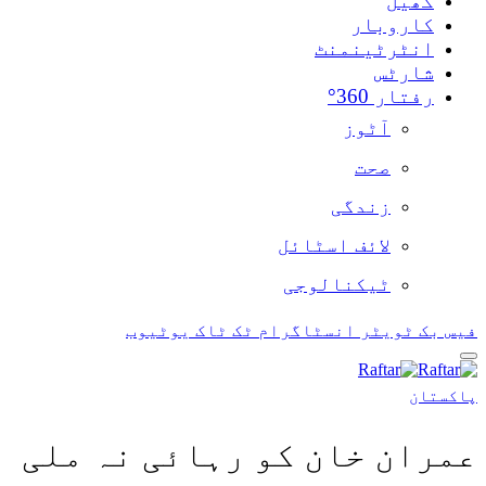
کھیل
کاروبار
انٹرٹینمنٹ
شارٹس
رفتار 360°
آٹوز
صحت
زندگی
لائف اسٹائل
ٹیکنالوجی
فیس بک
ٹویٹر
انسٹاگرام
ٹک ٹاک
یوٹیوب
پاکستان
عمران خان کو رہائی نہ ملی