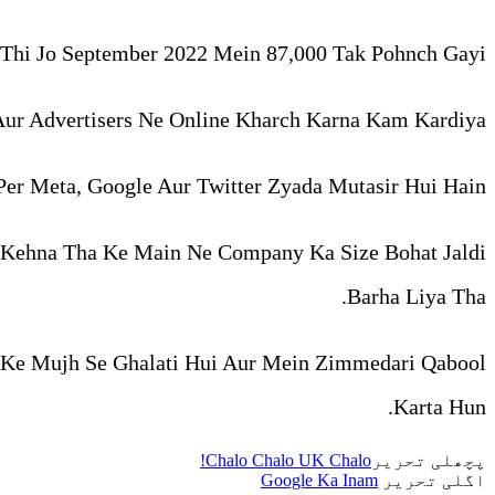
hi Jo September 2022 Mein 87,000 Tak Pohnch Gayi.
ur Advertisers Ne Online Kharch Karna Kam Kardiya.
er Meta, Google Aur Twitter Zyada Mutasir Hui Hain.
 Kehna Tha Ke Main Ne Company Ka Size Bohat Jaldi
Barha Liya Tha.
 Ke Mujh Se Ghalati Hui Aur Mein Zimmedari Qabool
Karta Hun.
پچھلی تحریر
Chalo Chalo UK Chalo!
اگلی تحریر
Google Ka Inam