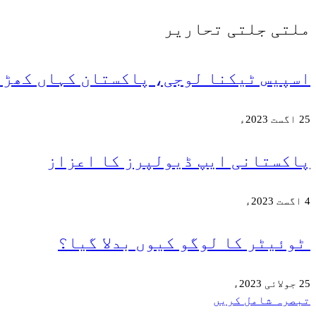
ملتی جلتی
تحاریر
اسپیس ٹیکنا لوجی، پاکستان کہاں کھڑا
25 اگست 2023ء
پاکستانی ایپ ڈیولپرز کا اعزاز
4 اگست 2023ء
ٹوئیٹر کا لوگو کیوں بدلا گیا؟
25 جولائی 2023ء
تبصرہ شامل کریں