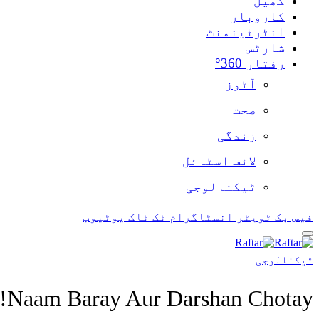
کھیل
کاروبار
انٹرٹینمنٹ
شارٹس
رفتار 360°
آٹوز
صحت
زندگی
لائف اسٹائل
ٹیکنالوجی
فیس بک
ٹویٹر
انسٹاگرام
ٹک ٹاک
یوٹیوب
ٹیکنالوجی
Naam Baray Aur Darshan Chotay!