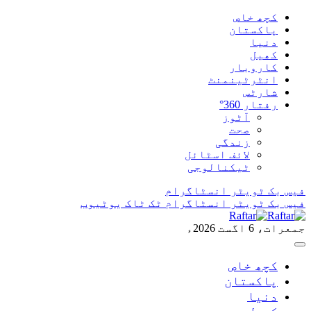
کچھ خاص
پاکستان
دنیا
کھیل
کاروبار
انٹرٹینمنٹ
شارٹس
رفتار 360°
آٹوز
صحت
زندگی
لائف اسٹائل
ٹیکنالوجی
فیس بک
ٹویٹر
انسٹاگرام
فیس بک
ٹویٹر
انسٹاگرام
ٹک ٹاک
یوٹیوب
جمعرات، 6 اگست 2026ء
کچھ خاص
پاکستان
دنیا