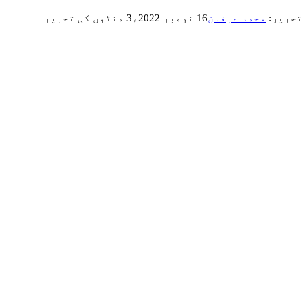
تحریر:
محمد عرفان
16 نومبر 2022ء
3 منٹوں کی تحریر